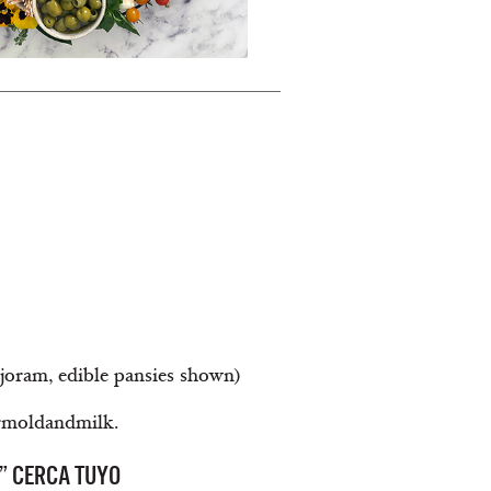
rjoram, edible pansies shown)
rmoldandmilk.
” CERCA TUYO