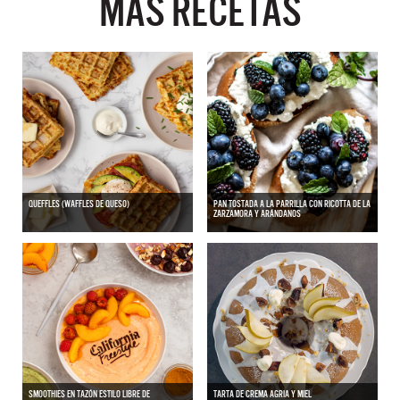
MÁS RECETAS
QUEFFLES (WAFFLES DE QUESO)
PAN TOSTADA A LA PARRILLA CON RICOTTA DE LA
ZARZAMORA Y ARÁNDANOS
SMOOTHIES EN TAZÓN ESTILO LIBRE DE
TARTA DE CREMA AGRIA Y MIEL