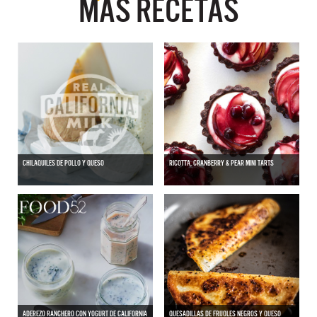
MÁS RECETAS
CHILAQUILES DE POLLO Y QUESO
RICOTTA, CRANBERRY & PEAR MINI TARTS
ADEREZO RANCHERO CON YOGURT DE CALIFORNIA
QUESADILLAS DE FRIJOLES NEGROS Y QUESO