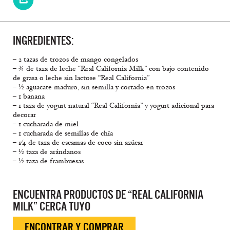
INGREDIENTES:
– 2 tazas de trozos de mango congelados
– ¾ de taza de leche “Real California Milk” con bajo contenido
de grasa o leche sin lactose “Real California”
– ½ aguacate maduro, sin semilla y cortado en trozos
– 1 banana
– 1 taza de yogurt natural “Real California” y yogurt adicional para
decorar
– 1 cucharada de miel
– 1 cucharada de semillas de chía
– 1⁄4 de taza de escamas de coco sin azúcar
– ½ taza de arándanos
– ½ taza de frambuesas
ENCUENTRA PRODUCTOS DE “REAL CALIFORNIA
MILK” CERCA TUYO
ENCONTRAR Y COMPRAR