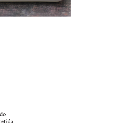
ido
retida