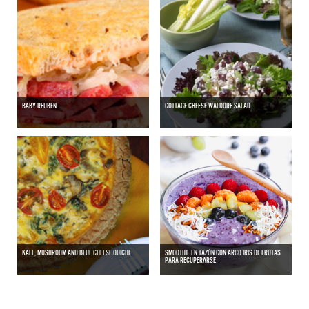
BABY REUBEN
COTTAGE CHEESE WALDORF SALAD
KALE, MUSHROOM AND BLUE CHEESE QUICHE
SMOOTHIE EN TAZÓN CON ARCO IRIS DE FRUTAS
PARA RECUPERARSE