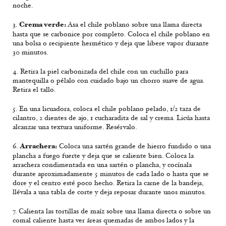
noche.
Crema verde:
3.
Asa el chile poblano sobre una llama directa
hasta que se carbonice por completo. Coloca el chile poblano en
una bolsa o recipiente hermético y deja que libere vapor durante
30 minutos.
4. Retira la piel carbonizada del chile con un cuchillo para
mantequilla o pélalo con cuidado bajo un chorro suave de agua.
Retira el tallo.
5. En una licuadora, coloca el chile poblano pelado, 1/2 taza de
cilantro, 2 dientes de ajo, 1 cucharadita de sal y crema. Licúa hasta
alcanzar una textura uniforme. Resérvalo.
Arrachera:
6.
Coloca una sartén grande de hierro fundido o una
plancha a fuego fuerte y deja que se caliente bien. Coloca la
arrachera condimentada en una sartén o plancha, y cocínala
durante aproximadamente 5 minutos de cada lado o hasta que se
dore y el centro esté poco hecho. Retira la carne de la bandeja,
llévala a una tabla de corte y deja reposar durante unos minutos.
7. Calienta las tortillas de maíz sobre una llama directa o sobre un
comal caliente hasta ver áreas quemadas de ambos lados y la