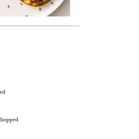
ded
 chopped