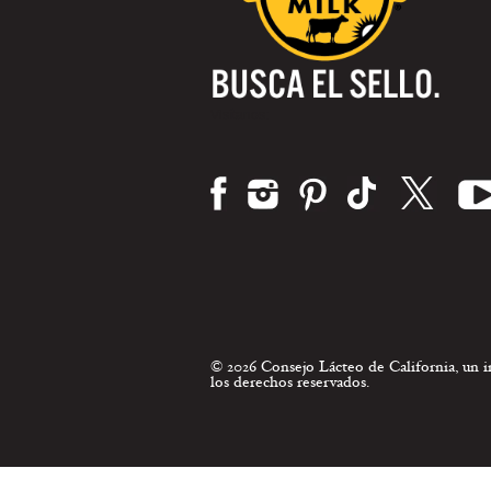
Visítanos:
© 2026 Consejo Lácteo de California, un
los derechos reservados.