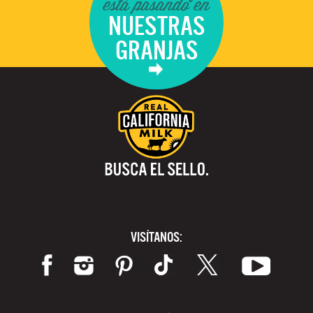
está pasando en
NUESTRAS
GRANJAS
VISÍTANOS: