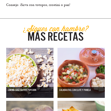
Consejo: ¡Sirva con totopos, crostini o pan!
¿Sigues con hambre?
MÁS RECETAS
CINEMA SAGE BUTTER POPCORN
CALABACITAS CON ELOTE Y PANELA