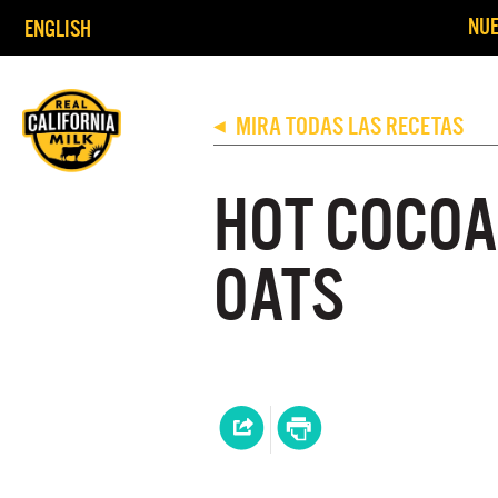
NUE
ENGLISH
MIRA TODAS LAS RECETAS
◀
HOT COCOA
OATS