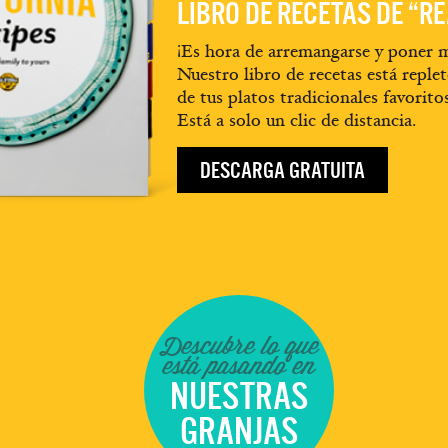
LIBRO DE RECETAS DE “R
¡Es hora de arremangarse y poner m
Nuestro libro de recetas está replet
de tus platos tradicionales favorito
Está a solo un clic de distancia.
DESCARGA GRATUITA
Descubre lo que
está pasando en
NUESTRAS
GRANJAS