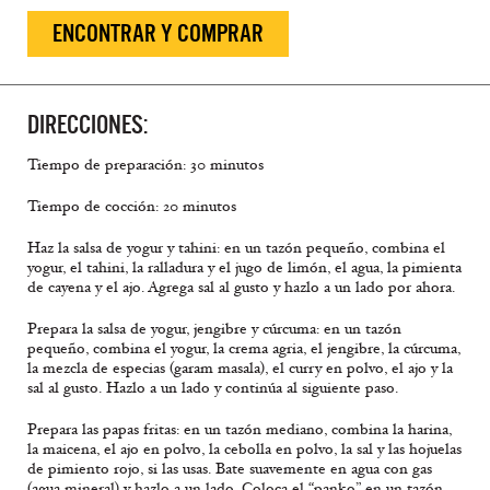
ENCONTRAR Y COMPRAR
DIRECCIONES:
Tiempo de preparación: 30 minutos
Tiempo de cocción: 20 minutos
Haz la salsa de yogur y tahini: en un tazón pequeño, combina el
yogur, el tahini, la ralladura y el jugo de limón, el agua, la pimienta
de cayena y el ajo. Agrega sal al gusto y hazlo a un lado por ahora.
Prepara la salsa de yogur, jengibre y cúrcuma: en un tazón
pequeño, combina el yogur, la crema agria, el jengibre, la cúrcuma,
la mezcla de especias (garam masala), el curry en polvo, el ajo y la
sal al gusto. Hazlo a un lado y continúa al siguiente paso.
Prepara las papas fritas: en un tazón mediano, combina la harina,
la maicena, el ajo en polvo, la cebolla en polvo, la sal y las hojuelas
de pimiento rojo, si las usas. Bate suavemente en agua con gas
(agua mineral) y hazlo a un lado. Coloca el “panko” en un tazón