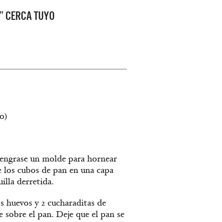
” CERCA TUYO
o)
 y engrase un molde para hornear
e los cubos de pan en una capa
lla derretida.
os huevos y 2 cucharaditas de
e sobre el pan. Deje que el pan se