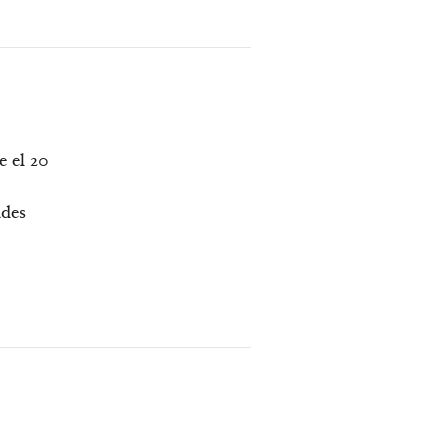
e el 20
ades