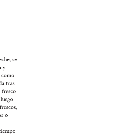
eche, se
a y
s, como
da tras
r fresco
 luego
frescos,
or o
 tiempo