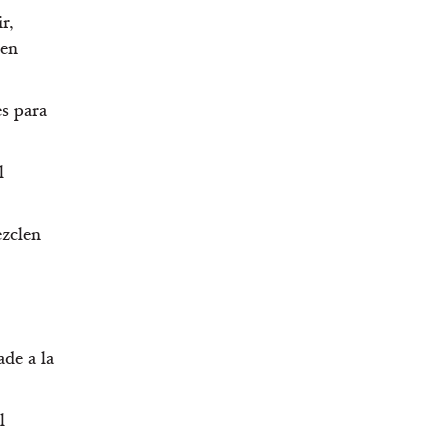
r,
den
s para
l
ezclen
ade a la
l