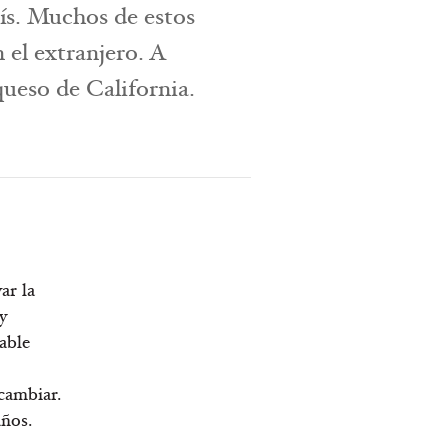
aís. Muchos de estos
el extranjero. A
queso de California.
ar la
y
able
 cambiar.
años.