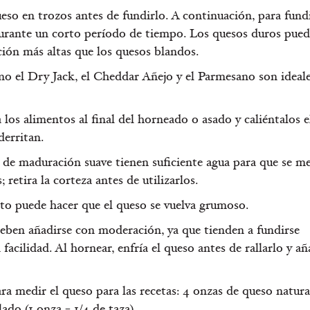
eso en trozos antes de fundirlo. A continuación, para fundi
durante un corto período de tiempo. Los quesos duros pue
ión más altas que los quesos blandos.
o el Dry Jack, el Cheddar Añejo y el Parmesano son ideale
los alimentos al final del horneado o asado y caliéntalos e
derritan.
 de maduración suave tienen suficiente agua para que se m
; retira la corteza antes de utilizarlos.
sto puede hacer que el queso se vuelva grumoso.
deben añadirse con moderación, ya que tienden a fundirse
acilidad. Al hornear, enfría el queso antes de rallarlo y añ
ra medir el queso para las recetas: 4 onzas de queso natura
lado (1 onza = 1/4 de taza).