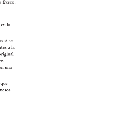
 fresco,
 en la
s si se
tes a la
original
e.
en una
 que
quesos