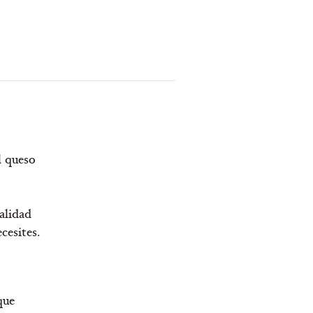
l queso
alidad
cesites.
que