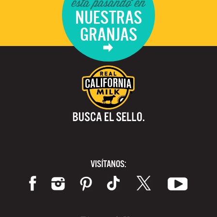
está pasando en
NUESTRAS
GRANJAS
VISÍTANOS: