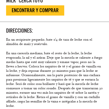
MILK” CERCA TUYO
ENCONTRAR Y COMPRAR
DIRECCIONES:
En un recipiente pequeño, bate 1/4 de taza de leche con el
almidón de maíz y resérvalo.
En una cacerola mediana, bate el resto de la leche, la leche
evaporada, la sal y el azúcar. Deje que la mezcla se caliente a fuego
medio hasta que esté muy caliente y emane vapor, pero no la
lleves a hervor. Coloca los saquitos de té y el grano de vainilla en
la leche, y deja reposar durante 30 minutos para que la leche se
infusione. Ocasionalmente, usa la parte posterior de una cuchara
para presionar ligeramente los saquitos de té y que se escurra la
leche. Será de color rosa brillante y hará que la mezcla de leche
comience a tomar un color rosado. Después de que transcurran 30
minutos, escurre una vez más los saquitos de té sobre la sartén y
retíralos de la leche. Retira el grano de vainilla y, con un cuchillo
afilado, raspa las semillas de la vaina e intégralas a la mezcla de
leche.