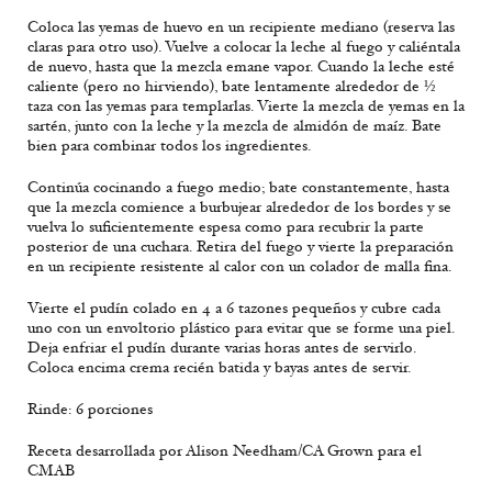
Coloca las yemas de huevo en un recipiente mediano (reserva las
claras para otro uso). Vuelve a colocar la leche al fuego y caliéntala
de nuevo, hasta que la mezcla emane vapor. Cuando la leche esté
caliente (pero no hirviendo), bate lentamente alrededor de ½
taza con las yemas para templarlas. Vierte la mezcla de yemas en la
sartén, junto con la leche y la mezcla de almidón de maíz. Bate
bien para combinar todos los ingredientes.
Continúa cocinando a fuego medio; bate constantemente, hasta
que la mezcla comience a burbujear alrededor de los bordes y se
vuelva lo suficientemente espesa como para recubrir la parte
posterior de una cuchara. Retira del fuego y vierte la preparación
en un recipiente resistente al calor con un colador de malla fina.
Vierte el pudín colado en 4 a 6 tazones pequeños y cubre cada
uno con un envoltorio plástico para evitar que se forme una piel.
Deja enfriar el pudín durante varias horas antes de servirlo.
Coloca encima crema recién batida y bayas antes de servir.
Rinde: 6 porciones
Receta desarrollada por Alison Needham/CA Grown para el
CMAB