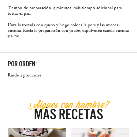
Tiempo de preparación: 5 minutos, más tiempo adicional para
tostar el pan
Unta la tostada con queso y luego coloca la pera y las nueces
encima. Rocía la preparación con jarabe, espolvorea canela encima
y sirve.
POR ORDEN:
Rinde 2 porciones
¿Sigues con hambre?
MÁS RECETAS