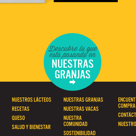
Descubre lo que
está pasando en
NUESTRAS
GRANJAS
NUESTROS LÁCTEOS
NUESTRAS GRANJAS
ENCUENT
COMPRA
RECETAS
NUESTRAS VACAS
CONTÁC
QUESO
NUESTRA
COMUNIDAD
NUESTRO
SALUD Y BIENESTAR
SOSTENIBILIDAD