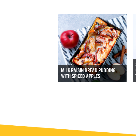
MILK RAISIN BREAD PUDDING
WITH SPICED APPLES