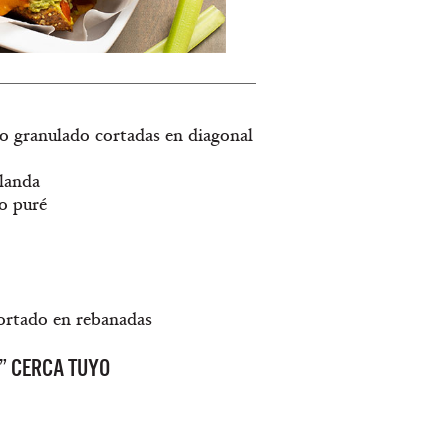
co granulado cortadas en diagonal
blanda
ho puré
cortado en rebanadas
” CERCA TUYO