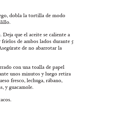
ego, dobla la tortilla de modo
illo.
 Deja que el aceite se caliente a
y fríelos de ambos lados durante 5
Asegúrate de no abarrotar la
orrado con una toalla de papel
rante unos minutos y luego retira
ueso fresco, lechuga, rábano,
s, y guacamole.
tacos.