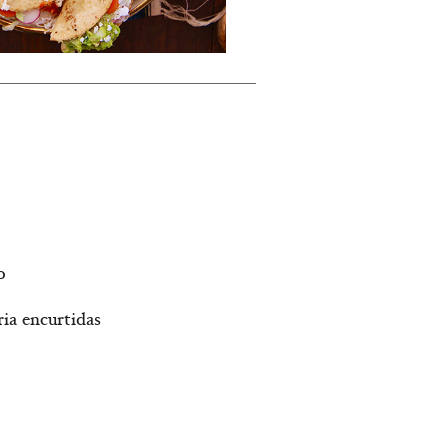
o
ria encurtidas