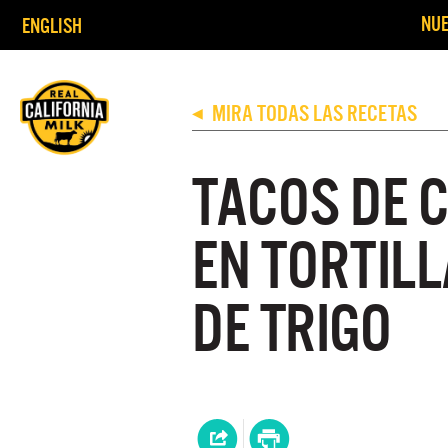
NUE
ENGLISH
MIRA TODAS LAS RECETAS
◀
TACOS DE 
EN TORTILL
DE TRIGO