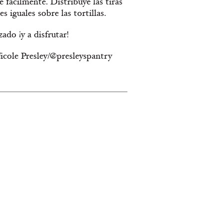
e fácilmente. Distribuye las tiras
 iguales sobre las tortillas.
do ¡y a disfrutar!
icole Presley/@presleyspantry