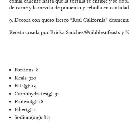
comal caliente hasta que la tortilla se entibie y se dobl
de carne y la mezcla de pimiento y cebolla en cantidades
9. Decora con queso fresco “Real California” desmenuza
Receta creada por Ericka Sanchez/@nibblesnfeasts y N
Portions: 8
Kcals: 310
Fats(g): 13
Carbohydrates(g): 31
Protein(g): 18
Fiber(g): 1
Sodium(mg): 817