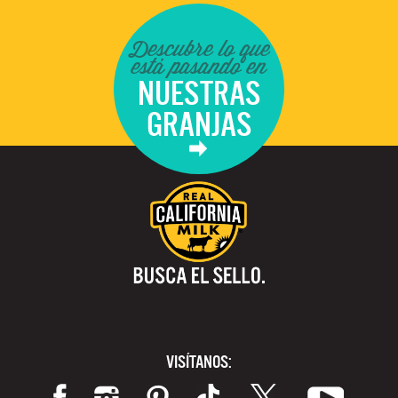
Descubre lo que
está pasando en
NUESTRAS
GRANJAS
VISÍTANOS: