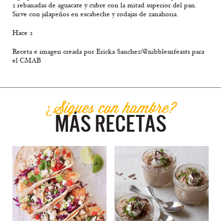
2 rebanadas de aguacate y cubre con la mitad superior del pan.
Sirve con jalapeños en escabeche y rodajas de zanahoria.
Hace 2
Receta e imagen creada por Ericka Sanchez/@nibblesnfeasts para
el CMAB
¿Sigues con hambre?
MÁS RECETAS