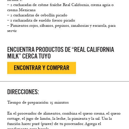
– 2 cucharadas de crème fraîche Real California, crema agria o
crema Mexicana
– 2 cucharaditas de cebollín picado
– 1 cucharadita de eneldo fresco picado
– Pimientos rojos, rábanos, pepinos, zanahorias y escarola, para
servir
ENCUENTRA PRODUCTOS DE “REAL CALIFORNIA
MILK” CERCA TUYO
ENCONTRAR Y COMPRAR
DIRECCIONES:
Tiempo de preparación: 15 minutos
En el procesador de alimentos, combina el queso crema, el queso
cottage, el jugo de limón, la leche, la pimienta y la sal. Usa la
función hacer puré (puree) de tu procesador. Agrega el
condimento para bagels.