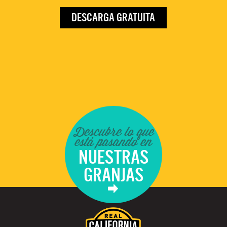
DESCARGA GRATUITA
Descubre lo que
está pasando en
NUESTRAS
GRANJAS