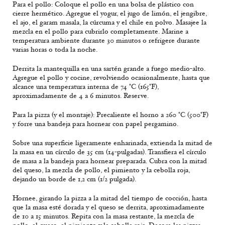
Para el pollo: Coloque el pollo en una bolsa de plástico con
cierre hermético. Agregue el yogur, el jugo de limón, el jengibre,
el ajo, el garam masala, la cúrcuma y el chile en polvo. Masajee la
mezcla en el pollo para cubrirlo completamente. Marine a
temperatura ambiente durante 30 minutos o refrigere durante
varias horas o toda la noche.
Derrita la mantequilla en una sartén grande a fuego medio-alto.
Agregue el pollo y cocine, revolviendo ocasionalmente, hasta que
alcance una temperatura interna de 74 °C (165°F),
aproximadamente de 4 a 6 minutos. Reserve.
Para la pizza (y el montaje): Precaliente el horno a 260 °C (500°F)
y forre una bandeja para hornear con papel pergamino.
Sobre una superficie ligeramente enharinada, extienda la mitad de
la masa en un círculo de 35 cm (14-pulgadas). Transfiera el círculo
de masa a la bandeja para hornear preparada. Cubra con la mitad
del queso, la mezcla de pollo, el pimiento y la cebolla roja,
dejando un borde de 1,2 cm (1/2 pulgada).
Hornee, girando la pizza a la mitad del tiempo de cocción, hasta
que la masa esté dorada y el queso se derrita, aproximadamente
de 10 a 15 minutos. Repita con la masa restante, la mezcla de