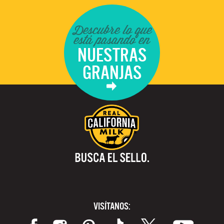
Descubre lo que
está pasando en
NUESTRAS
GRANJAS
VISÍTANOS: