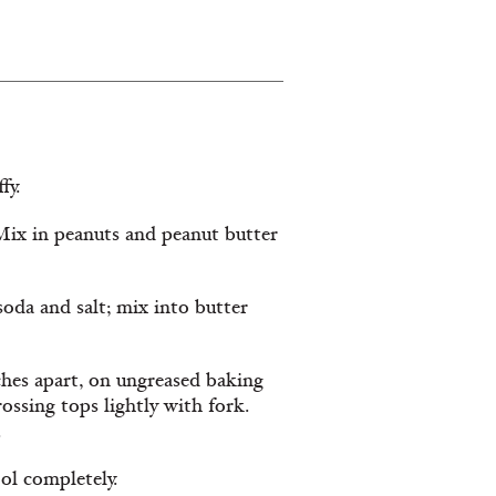
fy.
 Mix in peanuts and peanut butter
soda and salt; mix into butter
ches apart, on ungreased baking
rossing tops lightly with fork.
.
ol completely.