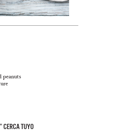
ed peanuts
ture
” CERCA TUYO