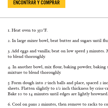
ENCONTRAR Y COMPRAR
1. Heat oven to 350°F.
2. In large mixer bowl, beat butter and sugars until fluf
3. Add eggs and vanilla; beat on low speed 3 minutes.
to blend thoroughly.
4. In another bowl, mix flour, baking powder, baking 
mixture to blend thoroughly.
5. Form dough into 2-inch balls and place, spaced 2 in
sheets. Flatten slightly to 1/2 inch thickness by criss-c
Bake 10 to 14 minutes until edges are lightly browned
6. Cool on pans 2 minutes, then remove to racks to co