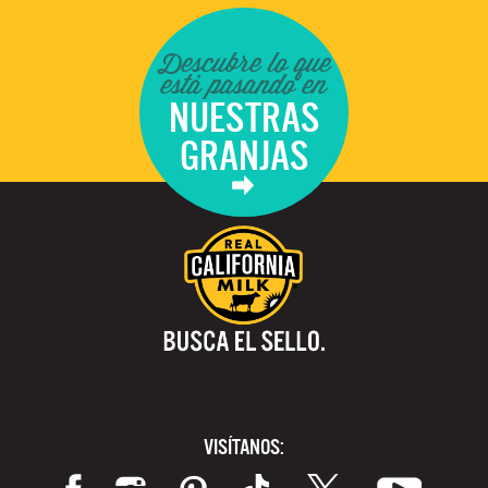
Descubre lo que
está pasando en
NUESTRAS
GRANJAS
VISÍTANOS: