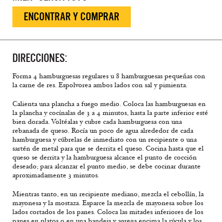
ENCONTRAR Y COMPRAR
DIRECCIONES:
Forma 4 hamburguesas regulares u 8 hamburguesas pequeñas con
la carne de res. Espolvorea ambos lados con sal y pimienta.
Calienta una plancha a fuego medio. Coloca las hamburguesas en
la plancha y cocínalas de 3 a 4 minutos, hasta la parte inferior esté
bien dorada. Voltéalas y cubre cada hamburguesa con una
rebanada de queso. Rocía un poco de agua alrededor de cada
hamburguesa y cúbrelas de inmediato con un recipiente o una
sartén de metal para que se derrita el queso. Cocina hasta que el
queso se derrita y la hamburguesa alcance el punto de cocción
deseado; para alcanzar el punto medio, se debe cocinar durante
aproximadamente 3 minutos.
Mientras tanto, en un recipiente mediano, mezcla el cebollín, la
mayonesa y la mostaza. Esparce la mezcla de mayonesa sobre los
lados cortados de los panes. Coloca las mitades inferiores de los
panes en platos o en una bandeja y agrega encima la rúcula y los