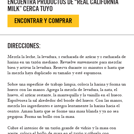
ENCUENTRA PRODUCTOS DE “REAL CALIFORNIA
MILK” CERCA TUYO
ENCONTRAR Y COMPRAR
DIRECCIONES:
Mezcla la leche, la levadura, 1 cucharada de azúcar y 1 cucharada de
harina en un tazón mediano. Revuelve suavemente para mezclar
bien y activar la levadura. Reserva durante 10 minutos o hasta que
la mezcla haya duplicado su tamaño y esté espumosa.
Sobre una superficie de trabajo limpia, coloca la harina y forma un
hueco con las manos. Agrega la mezcla de levadura, la nata, el
huevo, el azúcar restante, la mantequilla y la vainilla en el hueco.
Espolvorea la sal alrededor del borde del hueco. Con las manos,
mezcla los ingredientes e integra lentamente la harina hacia el
centro. Amasa hasta que se forme una masa blanda y ya no sea
pegajosa. Forma un bollo con la masa.
Cubre el interior de un tazón grande de vidrio y la masa con
aceite, coloca el bollo de masa en el tazón y cúbrelo con