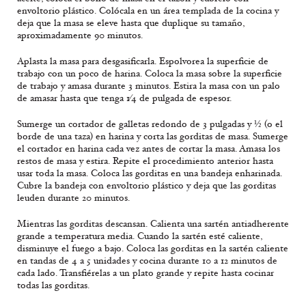
envoltorio plástico. Colócala en un área templada de la cocina y
deja que la masa se eleve hasta que duplique su tamaño,
aproximadamente 90 minutos.
Aplasta la masa para desgasificarla. Espolvorea la superficie de
trabajo con un poco de harina. Coloca la masa sobre la superficie
de trabajo y amasa durante 3 minutos. Estira la masa con un palo
de amasar hasta que tenga 1⁄4 de pulgada de espesor.
Sumerge un cortador de galletas redondo de 3 pulgadas y ½ (o el
borde de una taza) en harina y corta las gorditas de masa. Sumerge
el cortador en harina cada vez antes de cortar la masa. Amasa los
restos de masa y estira. Repite el procedimiento anterior hasta
usar toda la masa. Coloca las gorditas en una bandeja enharinada.
Cubre la bandeja con envoltorio plástico y deja que las gorditas
leuden durante 20 minutos.
Mientras las gorditas descansan. Calienta una sartén antiadherente
grande a temperatura media. Cuando la sartén esté caliente,
disminuye el fuego a bajo. Coloca las gorditas en la sartén caliente
en tandas de 4 a 5 unidades y cocina durante 10 a 12 minutos de
cada lado. Transfiérelas a un plato grande y repite hasta cocinar
todas las gorditas.