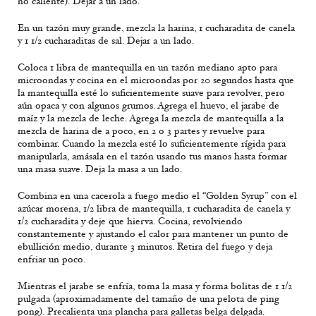
no caliente). Dejar a un lado.
En un tazón muy grande, mezcla la harina, 1 cucharadita de canela
y 1 1/2 cucharaditas de sal. Dejar a un lado.
Coloca 1 libra de mantequilla en un tazón mediano apto para
microondas y cocina en el microondas por 20 segundos hasta que
la mantequilla esté lo suficientemente suave para revolver, pero
aún opaca y con algunos grumos. Agrega el huevo, el jarabe de
maíz y la mezcla de leche. Agrega la mezcla de mantequilla a la
mezcla de harina de a poco, en 2 o 3 partes y revuelve para
combinar. Cuando la mezcla esté lo suficientemente rígida para
manipularla, amásala en el tazón usando tus manos hasta formar
una masa suave. Deja la masa a un lado.
Combina en una cacerola a fuego medio el “Golden Syrup” con el
azúcar morena, 1/2 libra de mantequilla, 1 cucharadita de canela y
1/2 cucharadita y deje que hierva. Cocina, revolviendo
constantemente y ajustando el calor para mantener un punto de
ebullición medio, durante 3 minutos. Retira del fuego y deja
enfriar un poco.
Mientras el jarabe se enfría, toma la masa y forma bolitas de 1 1/2
pulgada (aproximadamente del tamaño de una pelota de ping
pong). Precalienta una plancha para galletas belga delgada.