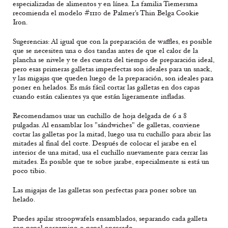
especializadas de alimentos y en línea. La familia Tiemersma
recomienda el modelo #1110 de Palmer's Thin Belga Cookie
Iron.
Sugerencias: Al igual que con la preparación de waffles, es posible
que se necesiten una o dos tandas antes de que el calor de la
plancha se nivele y te des cuenta del tiempo de preparación ideal,
pero esas primeras galletas imperfectas son ideales para un snack,
y las migajas que queden luego de la preparación, son ideales para
poner en helados. Es más fácil cortar las galletas en dos capas
cuando están calientes ya que están ligeramente infladas.
Recomendamos usar un cuchillo de hoja delgada de 6 a 8
pulgadas. Al ensamblar los "sándwiches" de galletas, conviene
cortar las galletas por la mitad, luego usa tu cuchillo para abrir las
mitades al final del corte. Después de colocar el jarabe en el
interior de una mitad, usa el cuchillo nuevamente para cerrar las
mitades. Es posible que te sobre jarabe, especialmente si está un
poco tibio.
Las migajas de las galletas son perfectas para poner sobre un
helado.
Puedes apilar stroopwafels ensamblados, separando cada galleta
con papel pergamino o papel encerado.