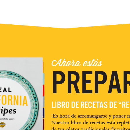
Ahora estás
PREPA
LIBRO DE RECETAS DE “R
¡Es hora de arremangarse y poner m
Nuestro libro de recetas está replet
de tus platos tradicionales favorito