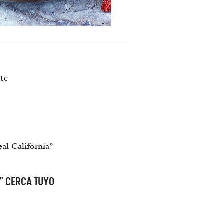
ate
al California”
” CERCA TUYO