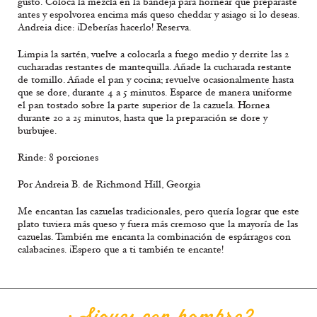
gusto. Coloca la mezcla en la bandeja para hornear que preparaste
antes y espolvorea encima más queso cheddar y asiago si lo deseas.
Andreia dice: ¡Deberías hacerlo! Reserva.
Limpia la sartén, vuelve a colocarla a fuego medio y derrite las 2
cucharadas restantes de mantequilla. Añade la cucharada restante
de tomillo. Añade el pan y cocina; revuelve ocasionalmente hasta
que se dore, durante 4 a 5 minutos. Esparce de manera uniforme
el pan tostado sobre la parte superior de la cazuela. Hornea
durante 20 a 25 minutos, hasta que la preparación se dore y
burbujee.
Rinde: 8 porciones
Por Andreia B. de Richmond Hill, Georgia
Me encantan las cazuelas tradicionales, pero quería lograr que este
plato tuviera más queso y fuera más cremoso que la mayoría de las
cazuelas. También me encanta la combinación de espárragos con
calabacines. ¡Espero que a ti también te encante!
¿Sigues con hambre?