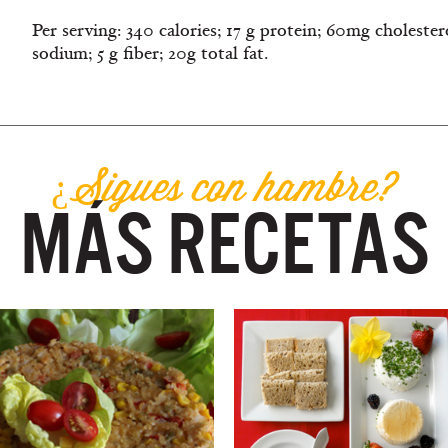
Per serving: 340 calories; 17 g protein; 60mg choleste
sodium; 5 g fiber; 20g total fat.
¿Sigues con hambre?
MÁS RECETAS