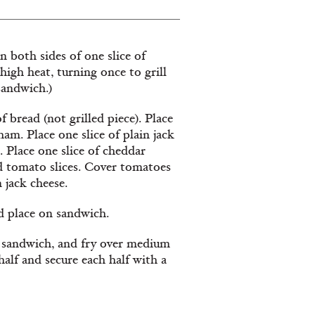
n both sides of one slice of
igh heat, turning once to grill
sandwich.)
bread (not grilled piece). Place
am. Place one slice of plain jack
. Place one slice of cheddar
and tomato slices. Cover tomatoes
 jack cheese.
d place on sandwich.
 sandwich, and fry over medium
half and secure each half with a