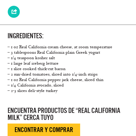
INGREDIENTES:
– 1 oz Real California cream cheese, at room temperature
– 3 tablespoons Real California plain Greek yogurt
– 1/4 teaspoon kosher salt
– 1 large leaf iceberg lettuce
– 1 slice cooked thick-cut bacon
– 2 sun-dried tomatoes, sliced into 1/4-inch strips
– 1 oz Real California pepper jack cheese, sliced thin
– 1/4 California avocado, sliced
– 2-3 slices deli-style turkey
ENCUENTRA PRODUCTOS DE “REAL CALIFORNIA
MILK” CERCA TUYO
ENCONTRAR Y COMPRAR