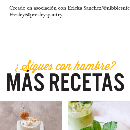
Creado en asociación con Ericka Sanchez/@nibblesnfea
Presley/@presleyspantry
bebida congelada postre congelado snack dulce
¿Sigues con hambre?
MÁS RECETAS