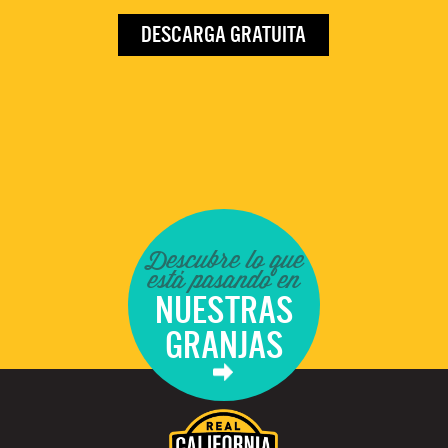
DESCARGA GRATUITA
Descubre lo que
está pasando en
NUESTRAS
GRANJAS