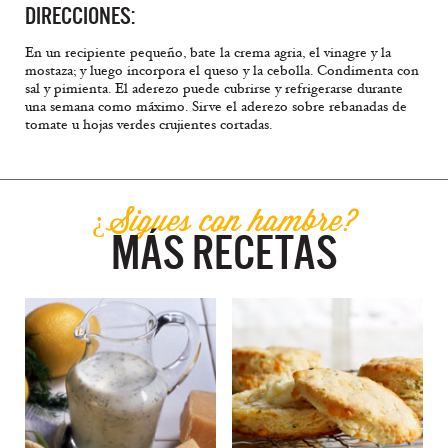
DIRECCIONES:
En un recipiente pequeño, bate la crema agria, el vinagre y la
mostaza; y luego incorpora el queso y la cebolla. Condimenta con
sal y pimienta. El aderezo puede cubrirse y refrigerarse durante
una semana como máximo. Sirve el aderezo sobre rebanadas de
tomate u hojas verdes crujientes cortadas.
¿Sigues con hambre?
MÁS RECETAS